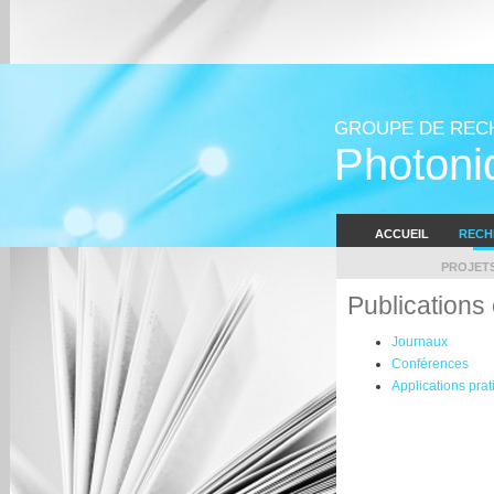
GROUPE DE REC
Photoni
ACCUEIL
RECH
PROJET
Publications 
Journaux
Conférences
Applications pra